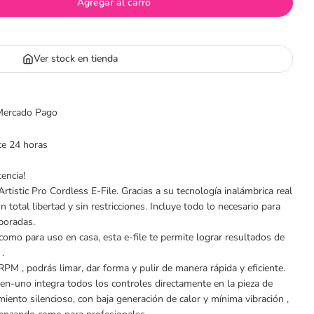
Agregar al carro
 Torno Inalámbrico 35.000 RPM Artistic
idad para Torno Inalámbrico 35.000 RPM Artistic
Ver stock en tienda
 Mercado Pago
te 24 horas
encia!
 Artistic Pro Cordless E-File. Gracias a su tecnología inalámbrica real
n total libertad y sin restricciones. Incluye todo lo necesario para
rporadas.
omo para uso en casa, esta e-file te permite lograr resultados de
 .
PM , podrás limar, dar forma y pulir de manera rápida y eficiente.
en-uno integra todos los controles directamente en la pieza de
ento silencioso, con baja generación de calor y mínima vibración ,