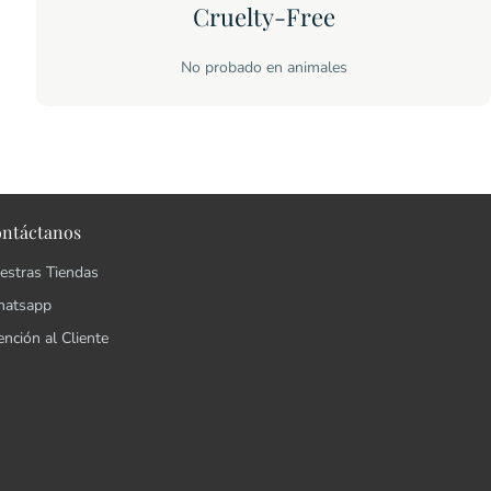
Cruelty-Free
No probado en animales
ntáctanos
estras Tiendas
atsapp
ención al Cliente