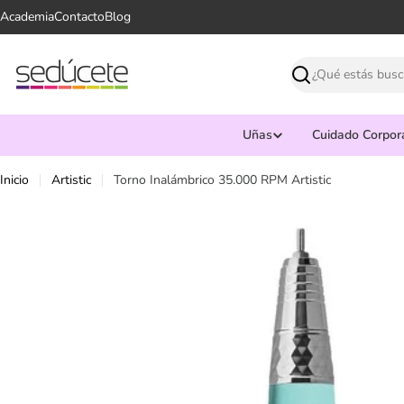
Saltar
Academia
Contacto
Blog
al
contenido
Buscar
Uñas
Cuidado Corpor
Inicio
Artistic
Torno Inalámbrico 35.000 RPM Artistic