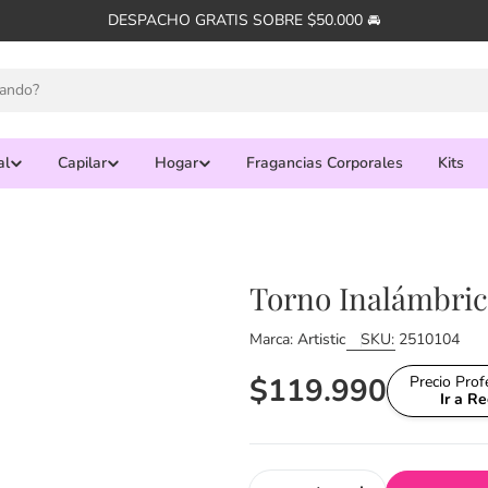
DESPACHO GRATIS SOBRE $50.000 🚘
al
Capilar
Hogar
Fragancias Corporales
Kits
Torno Inalámbric
Marca:
Artistic
SKU:
2510104
Precio
$119.990
Precio Pro
Ir a R
habitual
Cantidad