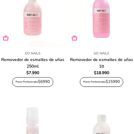
ó
n
:
Agregar al carro
Agregar al carro
GO NAILS
GO NAILS
Removedor de esmaltes de uñas
Removedor de esmaltes de uñas
250ml
1lt
Precio
$7.990
Precio
$18.990
habitual
habitual
$6990
$15990
Precio Profesionales
Precio Profesionales