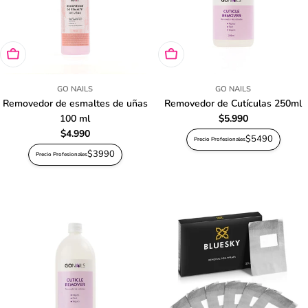
Agregar al carro
Agregar al carro
GO NAILS
GO NAILS
Removedor de esmaltes de uñas
Removedor de Cutículas 250ml
100 ml
Precio
$5.990
habitual
Precio
$4.990
$5490
Precio Profesionales
habitual
$3990
Precio Profesionales