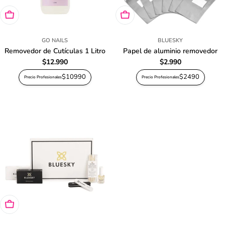
Agregar al carro
Agregar al carro
GO NAILS
BLUESKY
Removedor de Cutículas 1 Litro
Papel de aluminio removedor
Precio
$12.990
Precio
$2.990
habitual
habitual
$10990
$2490
Precio Profesionales
Precio Profesionales
Agregar al carro