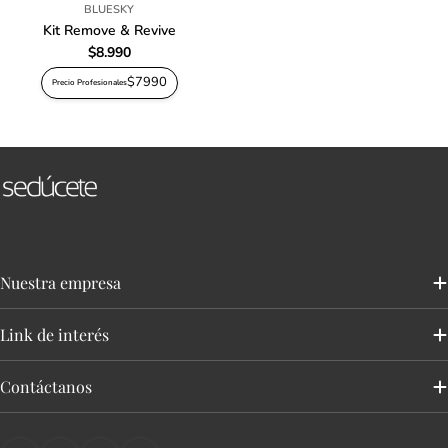
BLUESKY
Kit Remove & Revive
Precio
$8.990
habitual
$7990
Precio Profesionales
Nuestra empresa
Link de interés
Contáctanos