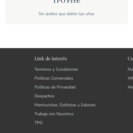
TPO Free
Sin ácidos que dañen las uñas
Link de interés
Co
Terminos y Condiciones
Nu
Políticas Comerciales
Wh
Políticas de Privacidad
At
Despachos
Manicuristas, Estilistas y Salones
Trabaja con Nosotros
TPO