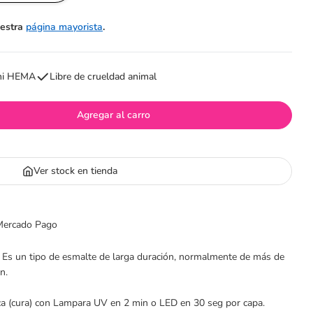
uestra
página mayorista
.
Abrir medios 2 e
ni HEMA
Libre de crueldad animal
Agregar al carro
a Esmalte Gel - Apple Green
idad para Esmalte Gel - Apple Green
Ver stock en tienda
 Mercado Pago
 Es un tipo de esmalte de larga duración, normalmente de más de
n.
a (cura) con Lampara UV en 2 min o LED en 30 seg por capa.