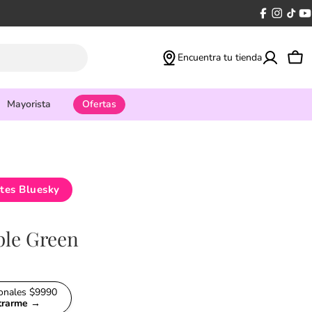
Facebook
Instagr
tikto
Y
Encuentra tu tienda
Car
Mayorista
Ofertas
tes Bluesky
ple Green
ionales $9990
strarme →