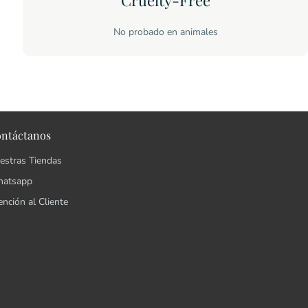
Cruelty-Free
No probado en animales
ntáctanos
estras Tiendas
atsapp
ención al Cliente