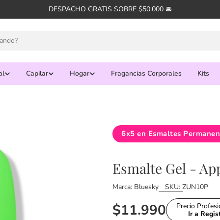
DESPACHO GRATIS SOBRE $50.000 🚘
al
Capilar
Hogar
Fragancias Corporales
Kits
6x5 en Esmaltes Permanen
Esmalte Gel - Ap
Marca:
Bluesky
SKU:
ZUN10P
Precio
$11.990
Precio Profes
Ir a Regi