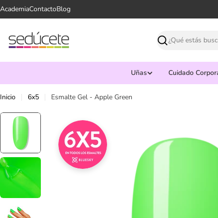
Saltar
Academia
Contacto
Blog
al
contenido
Buscar
Uñas
Cuidado Corpor
Inicio
6x5
Esmalte Gel - Apple Green