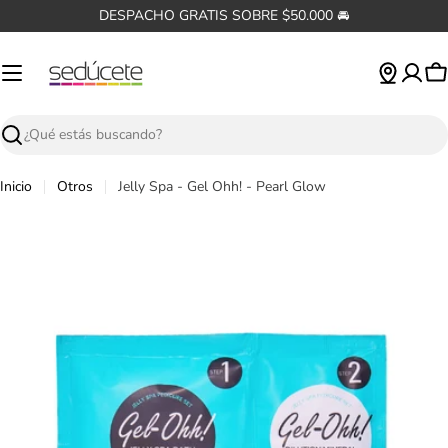
Saltar
DESPACHO GRATIS SOBRE $50.000 🚘
al
contenido
C
Buscar
Inicio
Otros
Jelly Spa - Gel Ohh! - Pearl Glow
Abrir medios 0 en modal