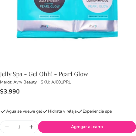
Jelly Spa - Gel Ohh! - Pearl Glow
Marca:
Avry Beauty
SKU:
AJ001PRL
Precio
$3.990
habitual
Agua se vuelve gel
Hidrata y relaja
Experiencia spa
Cantidad
Agregar al carro
Disminuir cantidad para Jelly Spa - Gel Ohh! - Pea
Aumentar cantidad para Jelly Spa - Gel O