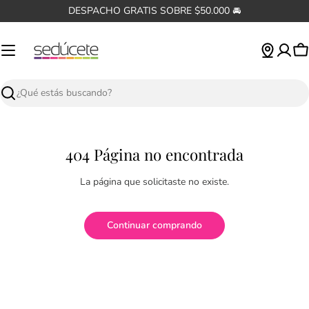
Saltar
DESPACHO GRATIS SOBRE $50.000 🚘
al
contenido
C
Buscar
404 Página no encontrada
La página que solicitaste no existe.
Continuar comprando